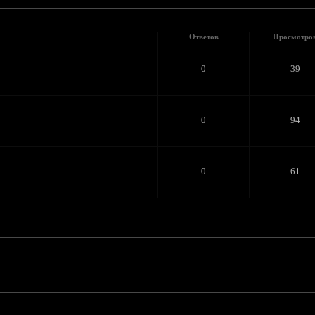
Ответов
Просмотро
0
39
0
94
0
61