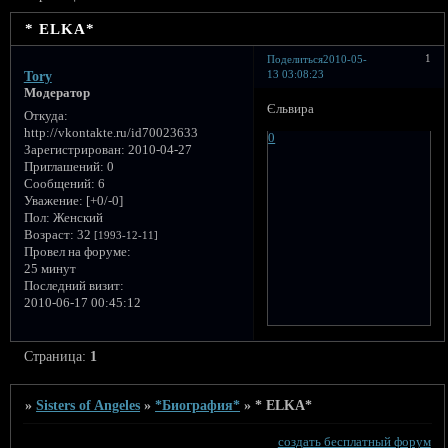
* ELKA*
1
Поделиться
2010-05-
13 03:08:23
Tory
Модератор
Єльвира
Откуда:
http://vkontakte.ru/id70023633
0
Зарегистрирован
: 2010-04-27
Приглашений:
0
Сообщений:
6
Уважение:
[+0/-0]
Пол:
Женский
Возраст:
32
[1993-12-11]
Провел на форуме:
25 минут
Последний визит:
2010-06-17 00:45:12
Страница:
1
»
Sisters of Angeles
»
*Биография*
»
* ELKA*
создать бесплатный форум